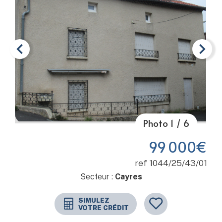
Photo
1
/
6
Item 1 of 6
99 000€
ref 1044/25/43/01
Secteur :
Cayres
SIMULEZ
VOTRE CRÉDIT