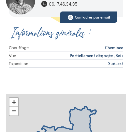
06.17.46.34.35
Contacter par email
Informations générales :
Cheminee
Chauffage
Partiellement dégagée , Bois
Vue
Sud-est
Exposition
+
−