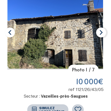
Photo
1
/
7
Item 1 of 7
10 000€
ref 1121/26/43/05
Secteur :
Vazeilles-près-Saugues
SIMULEZ