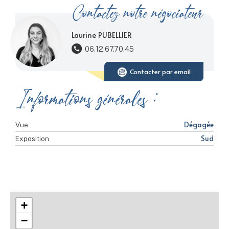
Contactez notre négociateur
Laurine PUBELLIER
06.12.67.70.45
Contacter par email
Informations générales :
Dégagée
Vue
Sud
Exposition
+
−