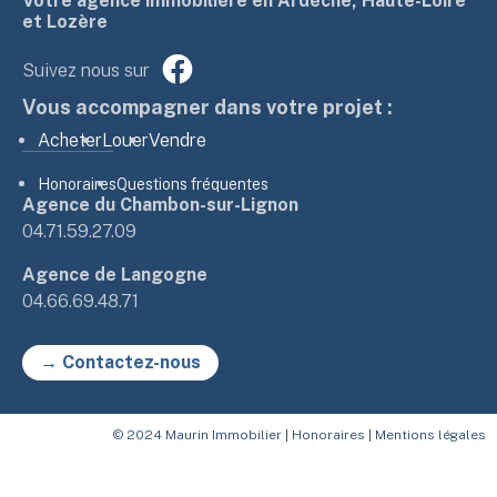
Votre agence immobilière en Ardèche, Haute-Loire
et Lozère
Suivez nous sur
Vous accompagner dans votre projet :
Acheter
Louer
Vendre
Honoraires
Questions fréquentes
Agence du Chambon-sur-Lignon
04.71.59.27.09
Agence de Langogne
04.66.69.48.71
→ Contactez-nous
© 2024 Maurin Immobilier |
Honoraires
|
Mentions légales