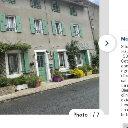
Ma
Sit
Hau
150
Cet
com
agr
d'e
sall
La 
Bie
d'i
ext
Les
La 
Photo
1
/
7
la 
S