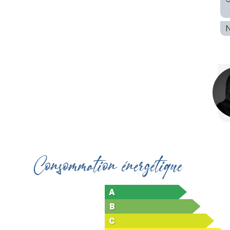
N
Consommation énergétique
A
B
C