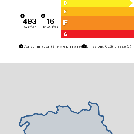
D
E
493
16
F
kWh/m²/an
kg CO₂/m²/an
G
Consommation (énergie primaire)
Emissions GES
( classe C )
1
2