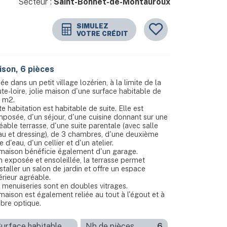
Secteur :
Saint-Bonnet-de-Montauroux
SIMULEZ
VOTRE CRÉDIT
ison, 6 pièces
uée dans un petit village lozérien, à la limite de la
te-loire, jolie maison d'une surface habitable de
 m2.
te habitation est habitable de suite. Elle est
posée, d'un séjour, d'une cuisine donnant sur une
éable terrasse, d'une suite parentale (avec salle
au et dressing), de 3 chambres, d'une deuxième
e d'eau, d'un cellier et d'un atelier.
maison bénéficie également d'un garage.
n exposée et ensoleillée, la terrasse permet
nstaller un salon de jardin et offre un espace
érieur agréable.
 menuiseries sont en doubles vitrages.
maison est également reliée au tout à l'égout et à
fibre optique.
urface habitable
Nb de pièces
6