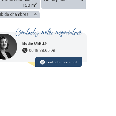
2
150 m
b de chambres
4
Contactez notre négociateur
Elodie MERLEN
06.18.38.65.08
Contacter par email