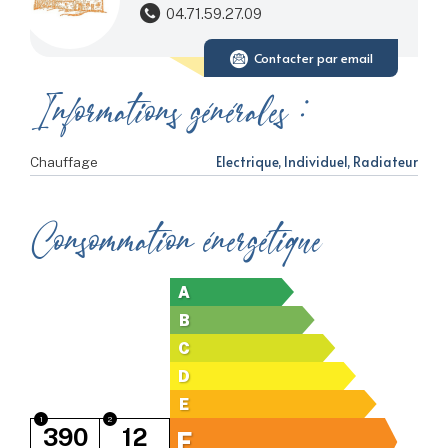
04.71.59.27.09
Contacter par email
Informations générales :
Electrique, Individuel, Radiateur
Chauffage
Consommation énergétique
A
B
C
D
E
390
12
F