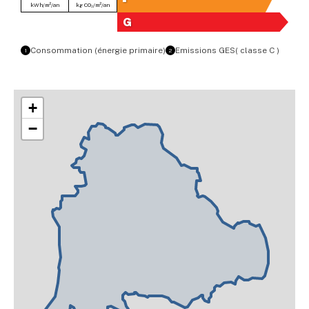
kWh/m²/an
kg CO₂/m²/an
G
Consommation (énergie primaire)
Emissions GES
( classe C )
1
2
+
−