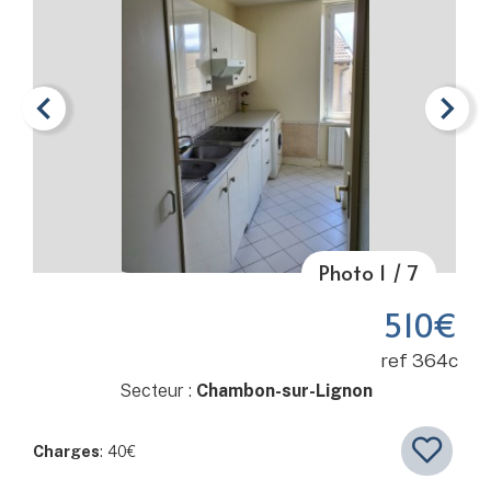
Photo
1
/
7
Item 1 of 7
510€
ref 364c
Secteur :
Chambon-sur-Lignon
Charges
: 40€