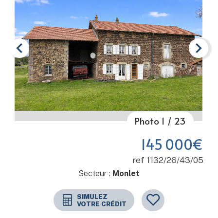
Photo
1
/
23
Item 1 of 23
145 000€
ref 1132/26/43/05
Secteur :
Monlet
SIMULEZ
VOTRE CRÉDIT