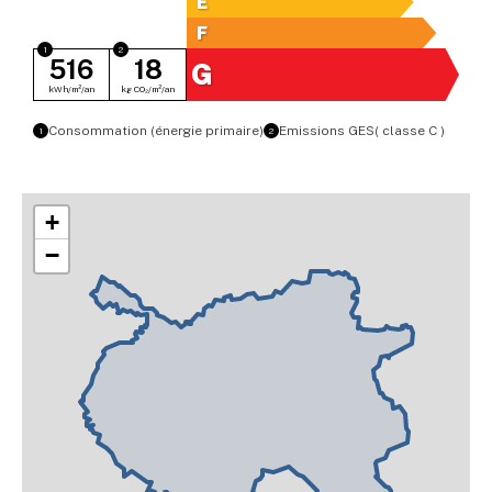
E
F
516
18
G
kWh/m²/an
kg CO₂/m²/an
Consommation (énergie primaire)
Emissions GES
( classe C )
1
2
+
−