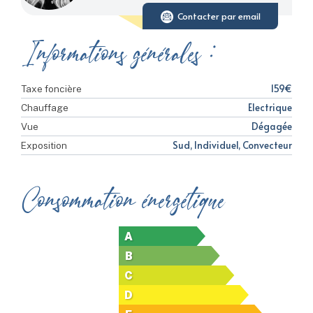
Contacter par email
Informations générales :
159€
Taxe foncière
Electrique
Chauffage
Dégagée
Vue
Sud, Individuel, Convecteur
Exposition
Consommation énergétique
A
B
C
D